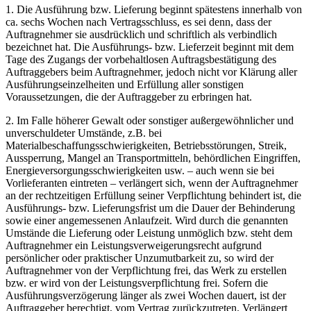
1. Die Ausführung bzw. Lieferung beginnt spätestens innerhalb von
ca. sechs Wochen nach Vertragsschluss, es sei denn, dass der
Auftragnehmer sie ausdrücklich und schriftlich als verbindlich
bezeichnet hat. Die Ausführungs- bzw. Lieferzeit beginnt mit dem
Tage des Zugangs der vorbehaltlosen Auftragsbestätigung des
Auftraggebers beim Auftragnehmer, jedoch nicht vor Klärung aller
Ausführungseinzelheiten und Erfüllung aller sonstigen
Voraussetzungen, die der Auftraggeber zu erbringen hat.
2. Im Falle höherer Gewalt oder sonstiger außergewöhnlicher und
unverschuldeter Umstände, z.B. bei
Materialbeschaffungsschwierigkeiten, Betriebsstörungen, Streik,
Aussperrung, Mangel an Transportmitteln, behördlichen Eingriffen,
Energieversorgungsschwierigkeiten usw. – auch wenn sie bei
Vorlieferanten eintreten – verlängert sich, wenn der Auftragnehmer
an der rechtzeitigen Erfüllung seiner Verpflichtung behindert ist, die
Ausführungs- bzw. Lieferungsfrist um die Dauer der Behinderung
sowie einer angemessenen Anlaufzeit. Wird durch die genannten
Umstände die Lieferung oder Leistung unmöglich bzw. steht dem
Auftragnehmer ein Leistungsverweigerungsrecht aufgrund
persönlicher oder praktischer Unzumutbarkeit zu, so wird der
Auftragnehmer von der Verpflichtung frei, das Werk zu erstellen
bzw. er wird von der Leistungsverpflichtung frei. Sofern die
Ausführungsverzögerung länger als zwei Wochen dauert, ist der
Auftraggeber berechtigt, vom Vertrag zurückzutreten. Verlängert