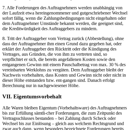
7. Alle Forderungen des Auftragnehmers werden unabhängig von
der Laufzeit etwa hereingenommener und gutgeschriebener Wechsel
sofort fällig, wenn die Zahlungsbedingungen nicht eingehalten oder
dem Auftragnehmer Umstände bekannt werden, die geeignet sind,
die Kreditwürdigkeit des Auftraggebers zu mindern.
8. Tritt der Auftraggeber vom Vertrag zurück (Abbestellung), ohne
dass der Auftragnehmer ihm einen Grund dazu gegeben hat, oder
erklärt der Auftraggeber den Rücktritt oder die Kündigung des
Vertrages, aus Gründen, die von ihm zu vertreten sind, so
verpflichtet er sich, die bereits angefallenen Kosten sowie den
entgangenen Gewinn mit einem Pauschalbetrag von max. 30 % des
vereinbarten Werklohns zu vergüten. Dem Auftraggeber bleibt der
Nachweis vorbehalten, dass Kosten und Gewinn nicht oder nicht in
dieser Höhe entstanden bzw. ent-gangen sind. Danach erfolgt
Berechnung nur in nachgewiesener Höhe.
VII. Eigentumsvorbehalt
Alle Waren bleiben Eigentum (Vorbehaltsware) des Auftragnehmers
bis zur Erfüllung sämtli-cher Forderungen, die zum Zeitpunkt des
Vertragsschlusses bestanden – bei Zahlung durch Scheck oder
Wechsel bis zur Einlösung – gleich aus welchem Rechtsgrund und
zwar auch dann, wenn besonders bezeichnete Forderungen bereits