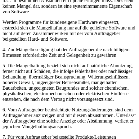
u.U. in bestimmten Abständen ein update erfolgen muss. Dies stellt
keinen Mangel dar, sondern ist eine systemimmanente Eigenschaft
von Software.
Werden Programme für kundeneigene Hardware eingesetzt,
erstreckt sich die Mangelhaftung nur auf die gelieferte Software und
nicht auf deren Zusammenwirken mit der vom Auftraggeber
beigestellten Hard- und Software.
4. Zur Mängelbeseitigung hat der Auftraggeber die nach billigem
Ermessen erforderliche Zeit und Gelegenheit zu gewähren.
5. Die Mangelhaftung bezieht sich nicht auf natürliche Abnutzung,
ferner nicht auf Schäden, die infolge fehlerhafter oder nachlässiger
Behandlung, übermäßiger Beanspruchung, Witterungseinflüssen,
höherer Gewalt, ungeeigneter Betriebsmittel, mangelhafter
Bauarbeiten, ungeeigneten Baugrundes und solcher chemischen,
physikalischen, elektromechanischen oder elektrischen Einflüsse
entstehen, die nach dem Vertrag nicht vorausgesetzt sind.
6. Vom Auftraggeber beabsichtigte Nutzungsänderungen sind dem
Auftragnehmer anzuzeigen und mit diesem abzustimmen. Unterlässt
der Auftraggeber eine solche Anzeige oder Abstimmung, verliert er
jeglichen Mangelhaftungsanspruch.
7. Für vom Auftraggeber beigestellte Produkte/Leistungen